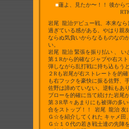
■
蓮よ、見たか〜！！ 後から
RT
岩尾 龍治デビュー戦、本来なら
過ぎている感がある。やはり親友
ならぬ気負いからなるものな
の
い。
岩尾 龍治 緊張を振り払い 、 
第１Rから的確なジャブや右ス
弾しながら乱打戦に持ち込もう
２Rも岩尾が右ストレートを的
も右フックを豪快に振る佐野、
佐野は諦めていない。逆転もあ
ブローを的確に当て続けた岩尾
第３R早々あまりにも被弾の多
合をストップ！！ 岩尾 龍治 友に
Ｇ☆を紹介してくれた キャメ田、同
Ｇ☆１０代の若き戦士達の先陣を