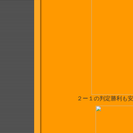
２ー１の判定勝利も安堵