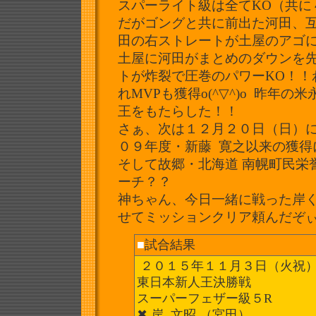
スパーライト級は全てKO（共に
だがゴングと共に前出た河田、
田の右ストレートが土屋のアゴ
土屋に河田がまとめのダウンを
トが炸裂で圧巻のパワーKO！
！
れMVPも獲得o(^▽^)o 昨年
王をもたらした！！
さぁ、次は１２月２０日（日）
０９年度・新藤 寛之以来の獲得
そして故郷・北海道 南幌町民栄
ーチ？？
神ちゃん、今日一緒に戦った岸く
せてミッションクリア頼んだぞぃo(
■
試合結果
２０１５年１１月３日（火祝
東日本新人王決勝戦
スーパーフェザー級５R
✖︎ 岸 文昭 （宮田）