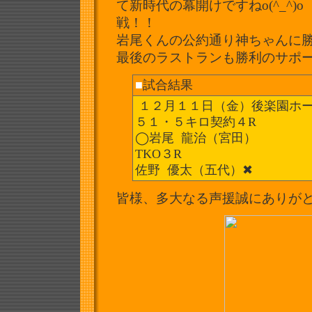
て新時代の幕開けですねo(^_^
戦！！
岩尾くんの公約通り神ちゃんに勝利
最後のラストランも勝利のサポートよ
■
試合結果
１２月１１日（金）後楽園ホ
５１・５キロ契約４R
◯岩尾 龍治（宮田）
TKO３R
佐野 優太（五代）✖︎
皆様、多大なる声援誠にありがとう