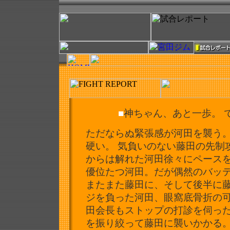
■
神ちゃん、あと一歩。 
ただならぬ緊張感が河田を襲う。
硬い。 気負いのない藤田の先制
からは解れた河田徐々にペース
優位たつ河田。
だが偶然のバッ
またまた藤田に、
そして後半に
ジを負った河田、眼窩底骨折の
田会長もストップの打診を伺っ
を振り絞って藤田に襲いかかる