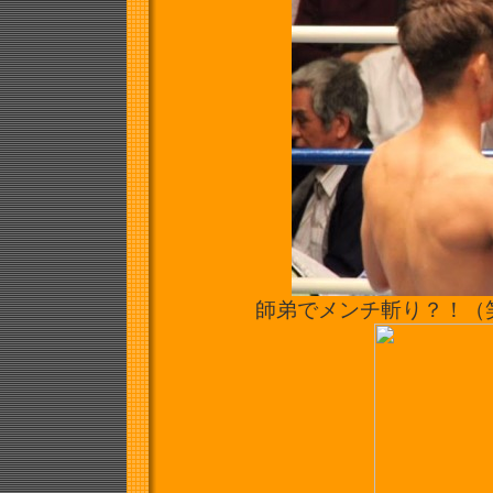
師弟でメンチ斬り？！（笑