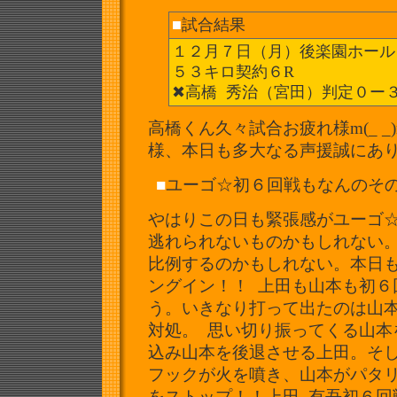
■
試合結果
１２月７日（月）後楽園ホール
５３キロ契約６R
✖︎高橋 秀治（宮田）判定０ー
高橋くん久々試合お疲れ様m(_ 
様、本日も多大なる声援誠にありが
■
ユーゴ☆初６回戦もなんのその、
やはりこの日も緊張感がユーゴ☆
逃れられないものかもしれない
比例するのかもしれない。
本日
ングイン！！ 上田も山本も初
う。
いきなり打って出たのは山
対処。 思い切り振ってくる山
込み山本を後退させる上田。そ
フックが火を噴き、山本がパタ
をストップ！！上田 有吾初６回