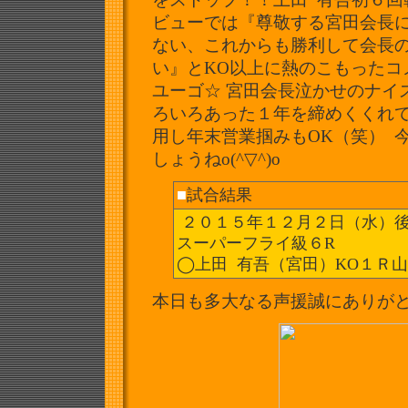
ビューでは『
尊敬する宮田会長
ない
、
これからも勝利して会長
い』とKO以上に熱のこもったコメン
ユーゴ☆ 宮田会長泣かせのナイス
ろいろあった１年を締めくくれて良
用し年末営業掴みもOK（笑） 
しょうねo(^▽^)o
■
試合結果
２０１５年１２月２日（水）
スーパーフライ級６R
◯上田 有吾（宮田）KO１Ｒ山本
本日も多大なる声援誠にありが