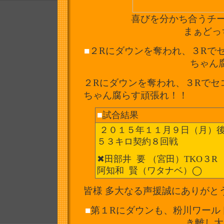
喜びを分かち合うチ
まぁどっ
■
２Rにダウンを奪われ、３Rで
ちゃん
２Rにダウンを奪われ、
３Rでセ
ちゃん腐らす頑張れ！！
■
試合結果
２０１５年１１月９日（月）
５３キロ契約８回戦
✖︎田部井 要 （宮田）TKO３R
阿知和 賢（ワタナベ）◯
皆様 多大なる声援誠にありがとうご
■
第１Rにダウンも、粉川ワールド☆
き離し大