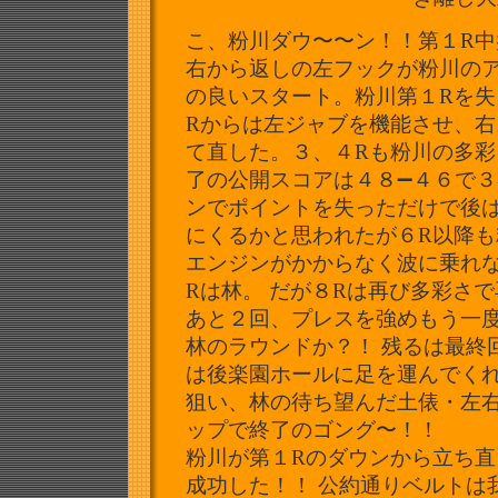
こ、粉川ダウ〜〜ン！！第１R
右から返しの左フックが粉川の
の良いスタート。
粉川第１Rを失
Rからは左ジャブを機能させ、
右
て直した。３、
４Rも粉川の多
了の公開スコアは４８➖４６で３
ンでポイントを失っただけで後
にくるかと思われたが６R以降も
エンジンがかからなく波に乗れ
Rは林。 だが８Rは再び多彩さ
あと２回、プレスを強めもう一
林のラウンドか？！ 残るは最終
は後楽園ホールに足を運んでく
狙い、林の待ち望んだ土俵・左
ップで終了のゴング〜！！
粉川が第１Rのダウンから立ち直し
成功した！！ 公約通りベルトは我