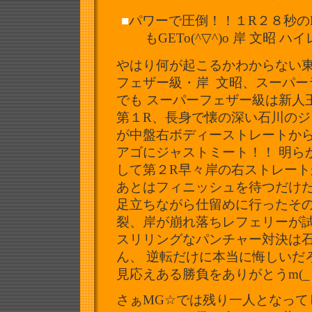
■
パワーで圧倒！！１R２８秒の
もGETo(^▽^)o 岸 文
やはり何が起こるかわからない東
フェザー級・岸 文昭、スーパー
でも スーパーフェザー級は新人
第１R、
長身で懐の深い石川のジ
が中盤右ボディーストレートか
アゴにジャストミート！！ 明らか
して第２R早々岸の右ストレー
あとはフィニッシュを待つだけ
足立ちながら仕留めに行ったそ
裂、
岸が崩れ落ちレフェリーが
スリリングなパンチャー対決は
ん、 逆転だけに本当に悔しいだ
見応えある勝負をありがとうm(_ 
さぁMG☆では残り一人となって