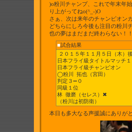
)o粉川チャンプ、これで年末年
り上がってねo(^_-)O
さぁ、次は来年のチャンピオン
どちらにしろ今後も注目の粉川チ
也の夢はまだまだ終わらない！！ 
■
試合結果
２０１５年１１月５日（木）
日本フライ級タイトルマッチ１
日本フライ級チャンピオン
◯粉川 拓也（宮田）
判定３➖０
同級１位
林 徹磨（セレス）✖︎
（粉川は初防衛）
本日も多大なる声援誠にありがとう