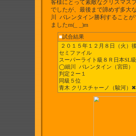
客様にとって素敵なクリスマス
でしたが、
最後まで諦めず多大
川 バレンタイン勝利することが
ましたm(_ _)m
■
試合結果
２０１５年１２月８日（火）
セミファイル
スーパーライト級８Ｒ日本SL
◯細川 バレンタイン（宮田）
判定２ー１
同級５位
青木 クリスチャーノ（駿河）✖︎