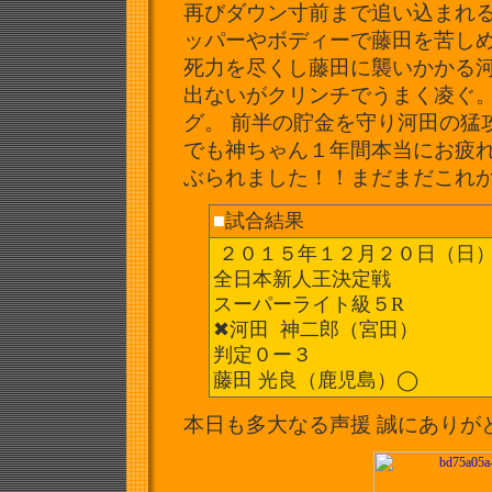
再びダウン寸前まで追い
込まれ
ッパーやボディーで藤田を苦し
死力を尽くし藤田に襲いかかる
出ないがクリンチでうまく凌
ぐ
グ。 前半の貯金を守り河田の猛
でも神ちゃん１年間本当にお疲
ぶられました！！
まだまだこれ
■
試合結果
２０１５年１２月２０日（日
全日本新人王決定戦
スーパーライト級５R
✖︎河田 神二郎（宮田）
判定０ー３
藤田 光良（鹿児島）◯
本日も多大なる声援 誠にありがとう