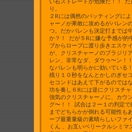
い右ストレートが危険だ！！ 
り。
２Rには偶然のバッティングに
ャーノが果敢に攻めるがバレン
つ。
だかバレンも決定打までは中
か？！ だが５Rに嫌な予感が的
プからロープに渡り歩きエスケ
が、クリスチャーノのブラジリア
レン、非常なダ、ダウゥ〜
ン！
なバレンも明らかに効いている！
残り１０秒をなんとかしのぎセ
セコンドはあえて下がるのでは
功を奏し６Rには逆にクリスチ
強気のクリスチャーノに、
カウ
グ〜！！ 試合は２ー１の判定で細
までどちらかが倒れる可能性も
ーブ最重量級の素晴らしいファ
くん 、お互いベリークルシミマスだ